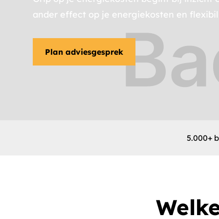
ander effect op je energiekosten en flexibili
Plan adviesgesprek
5.000+ b
Welke