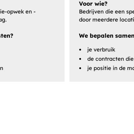
Voor wie?
gie-opwek en -
Bedrijven die een sp
ag.
door meerdere locati
sten?
We bepalen samen 
je verbruik
de contracten die
en
je positie in de m