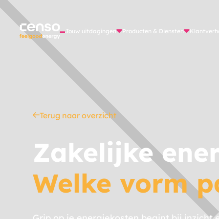
Jouw uitdagingen
Producten & Diensten
Klantverh
Terug naar overzicht
Zakelijke ene
Welke vorm pa
Grip op je energiekosten begint bij inzicht 