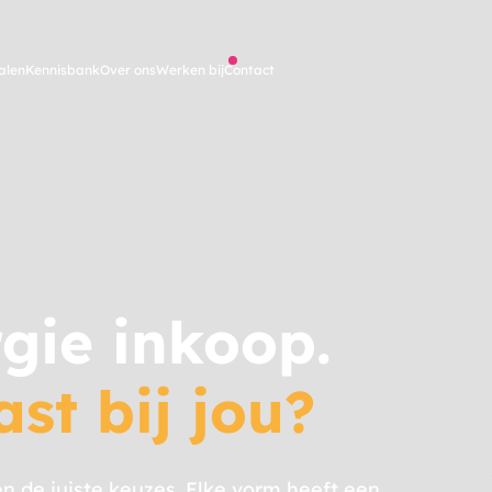
alen
Kennisbank
Over ons
Werken bij
Contact
rgie inkoop.
st bij jou?
en de juiste keuzes. Elke vorm heeft een