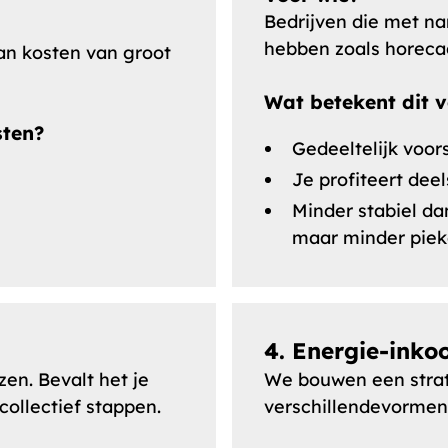
Bedrijven die met n
hebben zoals horeca
an kosten van groot
Wat betekent dit v
sten?
Gedeeltelijk voor
Je profiteert dee
Minder stabiel da
maar minder piek
4. Energie-ink
en. Bevalt het je
We bouwen een strate
collectief stappen.
verschillendevormen