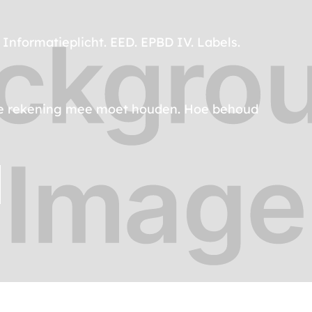
Informatieplicht. EED. EPBD IV. Labels.
 je rekening mee moet houden. Hoe behoud