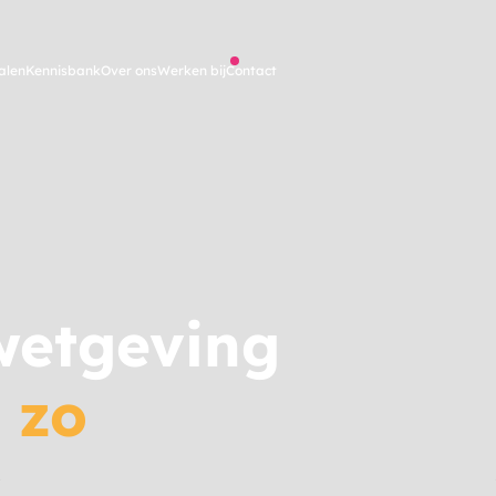
alen
Kennisbank
Over ons
Werken bij
Contact
wetgeving
 zo