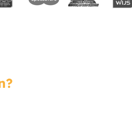
n?
 in. We staan voor je
soon*