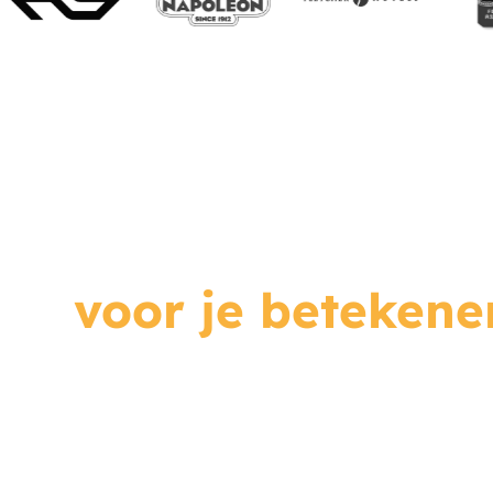
Wat kunnen we
voor je betekene
Even sparren? Plan vrijblijvend een gesprek
klaar.
Bedrijfsnaam*
Contactper