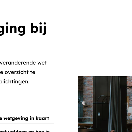
ing bij
 veranderende wet-
e overzicht te
plichtingen.
te wetgeving in kaart
oet voldoen en hoe je