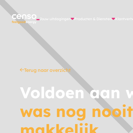
Jouw uitdagingen
Producten & Diensten
Klantverh
Terug naar overzicht
Voldoen aan 
was nog nooit
makkelijk_