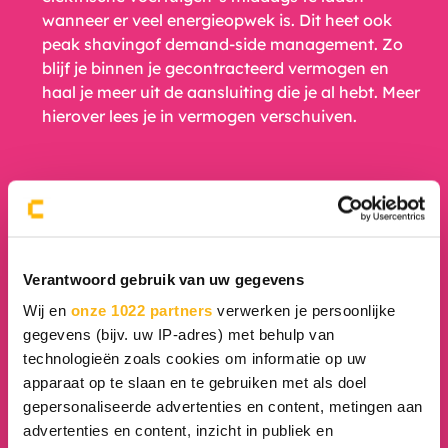
wanneer er veel energieopwek is. Dit heet ook
peak shavingof demand-side management. Zo
blijf je binnen je gecontracteerd vermogen en
haal je meer uit de aansluiting die je al hebt. Meer
hierover lees je in
vermogen verschuiven.
Een ander contract met de
netbeheerder
Verantwoord gebruik van uw gegevens
Bij een vakantieresort dreigde een investering van
Wij en
onze 1022 partners
verwerken je persoonlijke
rond de 700.000 euro. De oplossing kostte
gegevens (bijv. uw IP-adres) met behulp van
uiteindelijk 0 euro, puur door slim te kijken naar
technologieën zoals cookies om informatie op uw
het contract en het administratief samenvoegen
apparaat op te slaan en te gebruiken met als doel
van aansluitingen, een soort energy-hub met
gepersonaliseerde advertenties en content, metingen aan
jezelf.
advertenties en content, inzicht in publiek en