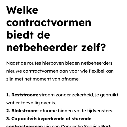
Welke
informatie die u aan ze heeft verstrekt of die ze hebben
verzameld op basis van uw gebruik van hun services.
contractvormen
biedt de
netbeheerder zelf?
Naast de routes hierboven bieden netbeheerders
nieuwe contractvormen aan voor wie flexibel kan
zijn met het moment van afname:
1. Reststroom:
stroom zonder zekerheid, je gebruikt
wat er toevallig over is.
2. Blokstroom:
afname binnen vaste tijdvensters.
3. Capaciteitsbeperkende of sturende
contractvormen
via een Congestie Service Partij