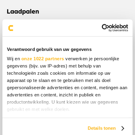
Laadpalen
Of het nu gaat om nieuwe of bestaande laadpalen,
Censo regelt het voor je, tot en met de installatie.
Lees meer
Verantwoord gebruik van uw gegevens
Wij en
onze 1022 partners
verwerken je persoonlijke
gegevens (bijv. uw IP-adres) met behulp van
technologieën zoals cookies om informatie op uw
apparaat op te slaan en te gebruiken met als doel
gepersonaliseerde advertenties en content, metingen aan
advertenties en content, inzicht in publiek en
productontwikkeling. U kunt kiezen wie uw gegevens
gebruikt en met welke doelen.
Als u het toestaat, willen we ook graag:
Details tonen
Informatie verzamelen over uw geografische