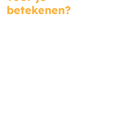
betekenen?
Even sparren? Plan vrijblijvend
een gesprek in. We staan voor je
klaar.
Bedrijfsnaam*
Contactpersoon*
E-mail*