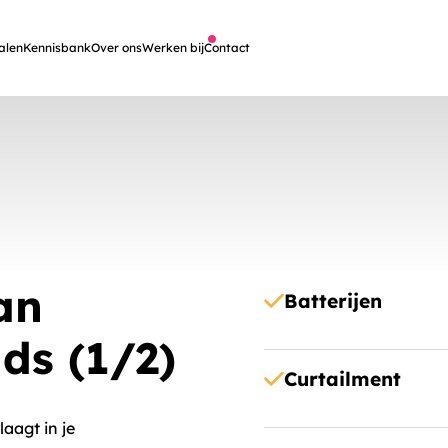
alen
Kennisbank
Over ons
Werken bij
Contact
an
Batterijen
ds (1/2)
Curtailment
aagt in je