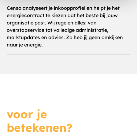
We gebruiken cookies om content en advertenties te
Censo analyseert je inkoopprofiel en helpt je het
personaliseren, om functies voor social media te bieden
energiecontract te kiezen dat het beste bij jouw
en om ons websiteverkeer te analyseren. Ook delen we
organisatie past. Wij regelen alles: van
informatie over uw gebruik van onze site met onze
overstapservice tot volledige administratie,
partners voor social media, adverteren en analyse. Deze
marktupdates en advies. Zo heb jij geen omkijken
partners kunnen deze gegevens combineren met andere
naar je energie.
informatie die u aan ze heeft verstrekt of die ze hebben
verzameld op basis van uw gebruik van hun services.
Wat kunnen we
voor je
betekenen?