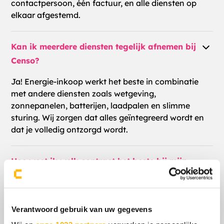
contactpersoon, één factuur, en alle diensten op
elkaar afgestemd.
Kan ik meerdere diensten tegelijk afnemen bij
Censo?
Ja! Energie-inkoop werkt het beste in combinatie
met andere diensten zoals wetgeving,
zonnepanelen, batterijen, laadpalen en slimme
sturing. Wij zorgen dat alles geïntegreerd wordt en
dat je volledig ontzorgd wordt.
Hoe weet ik welk contract het beste bij mijn
organisatie past?
We voeren een inkoopprofiel-analyse uit. Hierbij
kijken we naar je verbruik, risico, voorspelbaarheid,
Verantwoord gebruik van uw gegevens
duurzame maatregelen en toekomstige plannen. Zo