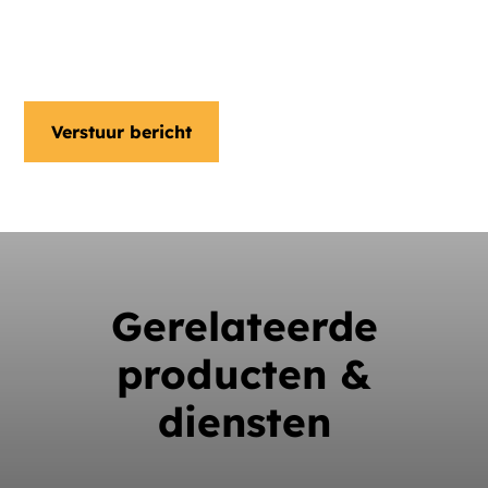
Ja, ik ontvang graag een
nieuwsbrief
Gerelateerde
producten &
diensten