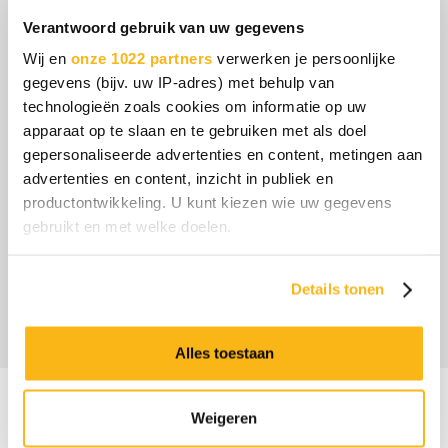
Verantwoord gebruik van uw gegevens
Censo verzorgt het energiecontract en zorgt dat
Wij en
onze 1022 partners
verwerken je persoonlijke
leden profiteren van stabiele tarieven en heldere
gegevens (bijv. uw IP-adres) met behulp van
afspraken.
technologieën zoals cookies om informatie op uw
apparaat op te slaan en te gebruiken met als doel
Hoe ondersteunt Censo FME-leden bij
gepersonaliseerde advertenties en content, metingen aan
advertenties en content, inzicht in publiek en
verduurzaming?
productontwikkeling. U kunt kiezen wie uw gegevens
Censo biedt advies, energiebesparingsstrategieën
gebruikt en met welke doelen.
en begeleiding bij duurzame projecten, naast
collectieve energie-inkoop.
Als u het toestaat, willen we ook graag:
Details tonen
Informatie verzamelen over uw geografische
locatie, die tot een paar meter nauwkeurig kan zijn
Uw apparaat identificeren door het actief te
Alles toestaan
scannen op specifieke eigenschappen (fingerprinting)
Lees meer over hoe uw persoonlijke gegevens worden
Weigeren
verwerkt en stel uw voorkeuren in het
detailgedeelte
in.