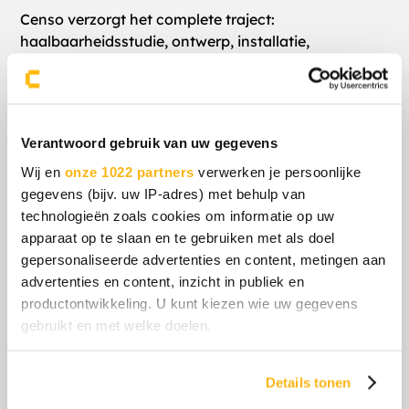
Censo verzorgt het complete traject:
haalbaarheidsstudie, ontwerp, installatie,
omvormers, verdeelkast, dynamische
vermogensbegrenzer en aanpassingen aan de
aansluiting.
Verantwoord gebruik van uw gegevens
Hoe wordt de zonne-energie optimaal benut?
Wij en
onze 1022 partners
verwerken je persoonlijke
gegevens (bijv. uw IP-adres) met behulp van
Het zonnedak levert 86% van de stroom direct aan
technologieën zoals cookies om informatie op uw
het bedrijf, met een dynamische afstemming van de
apparaat op te slaan en te gebruiken met als doel
omvormers om maximale inzet binnen het eigen
gepersonaliseerde advertenties en content, metingen aan
verbruik te realiseren.
advertenties en content, inzicht in publiek en
productontwikkeling. U kunt kiezen wie uw gegevens
gebruikt en met welke doelen.
Hoe voorkomt Censo netcongestie bij
Landjuweel?
Als u het toestaat, willen we ook graag:
Details tonen
Door een dynamische vermogensbegrenzer te
Informatie verzamelen over uw geografische